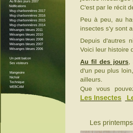
Au fil des jours 2007
C'est par le récit 
Nidifications
Msg charbonnières 2017
Msg charbonnières 2016
Peu à peu, au has
Msg charbonnières 2015
Msg charbonnières 2014
insectes s'y sont
a
Mésanges bleues 2011
Mésanges bleues 2010
Depuis d'autres 
Mésanges bleues 2008
Mésanges bleues 2007
Voici leur histoir
Mésanges bleues 2006
Un petit balcon
Au fil des jours
,
Ses visiteurs
d'un peu plus loin
Mangeoire
Nichoir
ailleurs.
Technique
WEBCAM
Que vous pouvez
Les Insectes
L
Les printemps